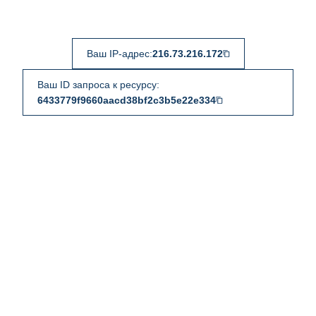
Ваш IP-адрес:
216.73.216.172
Ваш ID запроса к ресурсу:
6433779f9660aacd38bf2c3b5e22e334