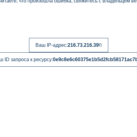
читаете, что произошла ошибка, свяжитесь с владельцем ве
Ваш IP-адрес:
216.73.216.39
ш ID запроса к ресурсу:
0e9c8e6c60375e1b5d2fcb58171ac7