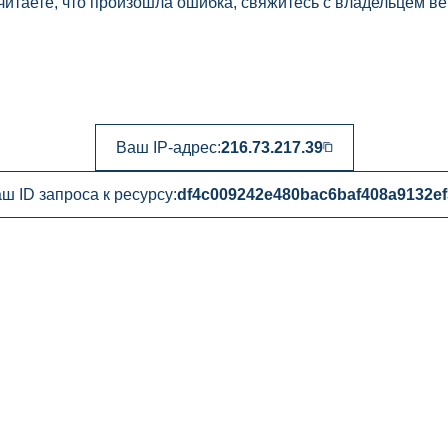
читаете, что произошла ошибка, свяжитесь с владельцем ве
Ваш IP-адрес:
216.73.217.39
ш ID запроса к ресурсу:
df4c009242e480bac6baf408a9132ef