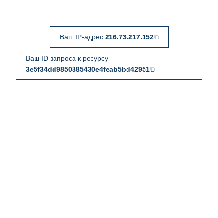
Ваш IP-адрес:
216.73.217.152
Ваш ID запроса к ресурсу:
3e5f34dd9850885430e4feab5bd42951