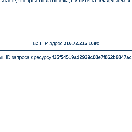
читаете, что произошла ошибка, свяжитесь с владельцем ве
Ваш IP-адрес:
216.73.216.169
ш ID запроса к ресурсу:
f35f54519ad2939c08e7f862b9847ac