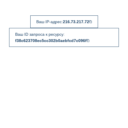
Ваш IP-адрес:
216.73.217.72
Ваш ID запроса к ресурсу:
f38c623708ec5cc302b0aebfcd7c096f