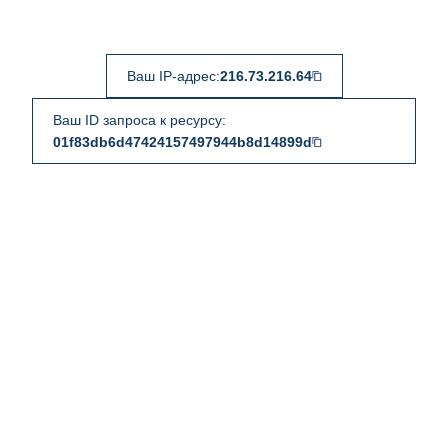
Ваш IP-адрес:
216.73.216.64
Ваш ID запроса к ресурсу:
01f83db6d47424157497944b8d14899d