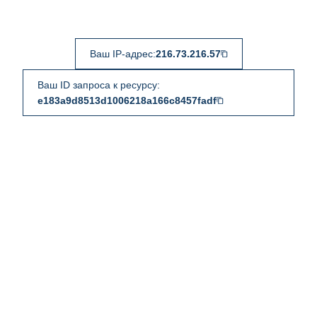
Ваш IP-адрес:
216.73.216.57
Ваш ID запроса к ресурсу:
e183a9d8513d1006218a166c8457fadf