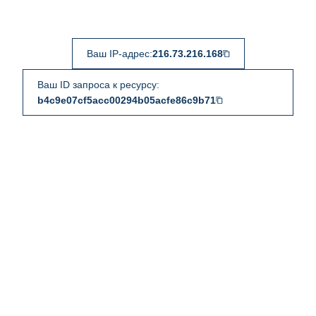
Ваш IP-адрес:
216.73.216.168
Ваш ID запроса к ресурсу:
b4c9e07cf5acc00294b05acfe86c9b71