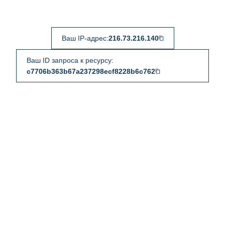
Ваш IP-адрес:
216.73.216.140
Ваш ID запроса к ресурсу:
c7706b363b67a237298ecf8228b6c762