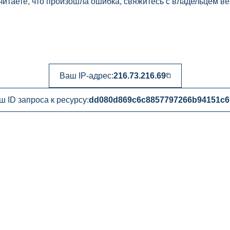
читаете, что произошла ошибка, свяжитесь с владельцем ве
Ваш IP-адрес:
216.73.216.69
ш ID запроса к ресурсу:
dd080d869c6c8857797266b94151c6