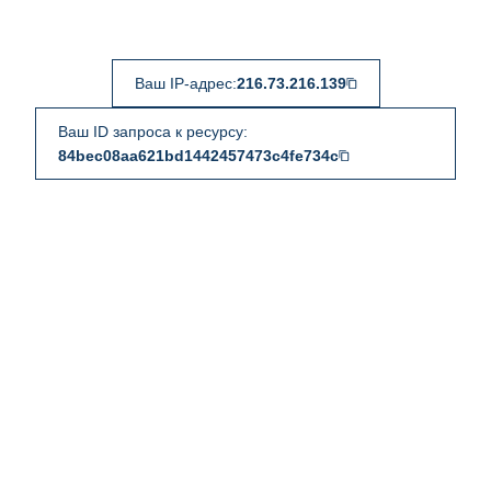
Ваш IP-адрес:
216.73.216.139
Ваш ID запроса к ресурсу:
84bec08aa621bd1442457473c4fe734c