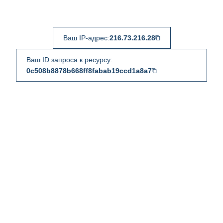
Ваш IP-адрес:
216.73.216.28
Ваш ID запроса к ресурсу:
0c508b8878b668ff8fabab19ccd1a8a7