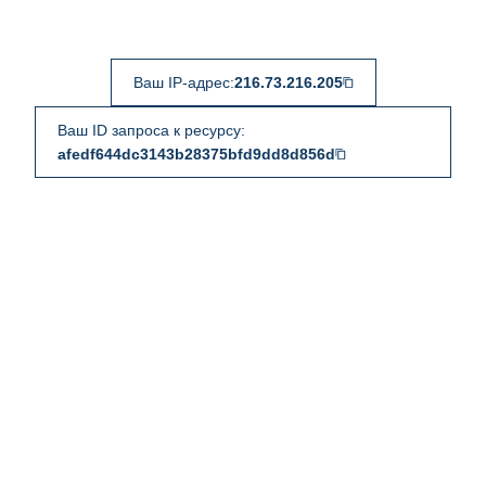
Ваш IP-адрес:
216.73.216.205
Ваш ID запроса к ресурсу:
afedf644dc3143b28375bfd9dd8d856d