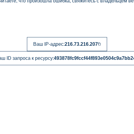
читаете, что произошла ошибка, свяжитесь с владельцем ве
Ваш IP-адрес:
216.73.216.207
аш ID запроса к ресурсу:
493878fc9fccf44f893e0504c9a7bb2