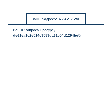
Ваш IP-адрес:
216.73.217.24
Ваш ID запроса к ресурсу:
de61ea1c2e514c9589da61c54d1294bc