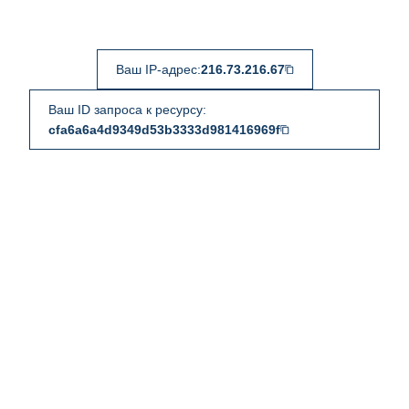
Ваш IP-адрес:
216.73.216.67
Ваш ID запроса к ресурсу:
cfa6a6a4d9349d53b3333d981416969f