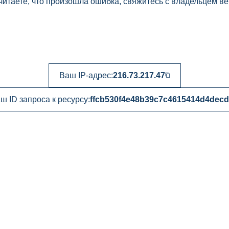
читаете, что произошла ошибка, свяжитесь с владельцем ве
Ваш IP-адрес:
216.73.217.47
ш ID запроса к ресурсу:
ffcb530f4e48b39c7c4615414d4dec