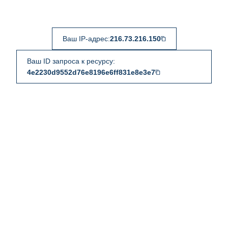
Ваш IP-адрес:
216.73.216.150
Ваш ID запроса к ресурсу:
4e2230d9552d76e8196e6ff831e8e3e7