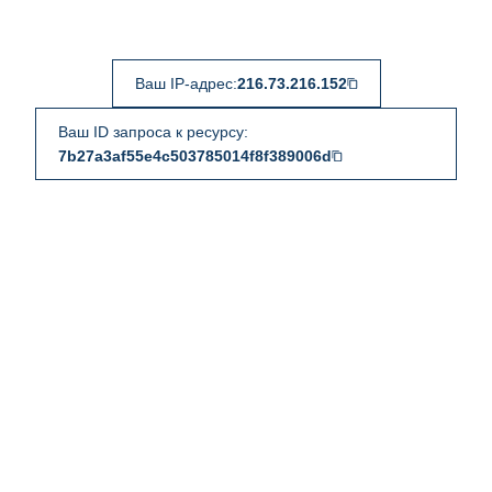
Ваш IP-адрес:
216.73.216.152
Ваш ID запроса к ресурсу:
7b27a3af55e4c503785014f8f389006d