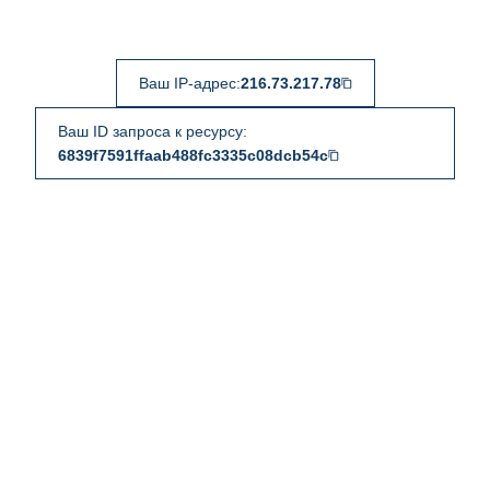
Ваш IP-адрес:
216.73.217.78
Ваш ID запроса к ресурсу:
6839f7591ffaab488fc3335c08dcb54c