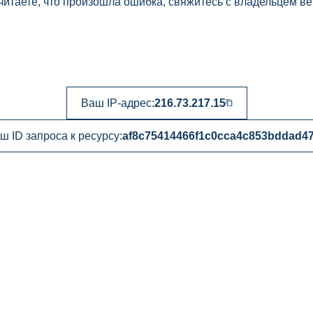
читаете, что произошла ошибка, свяжитесь с владельцем ве
Ваш IP-адрес:
216.73.217.15
ш ID запроса к ресурсу:
af8c75414466f1c0cca4c853bddad4