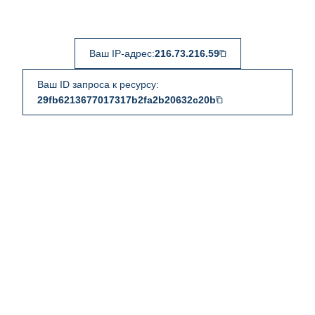
Ваш IP-адрес:
216.73.216.59
Ваш ID запроса к ресурсу:
29fb6213677017317b2fa2b20632c20b