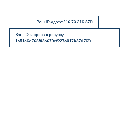
Ваш IP-адрес:
216.73.216.87
Ваш ID запроса к ресурсу:
1a51c6d768f93c670ef227a017b37d76