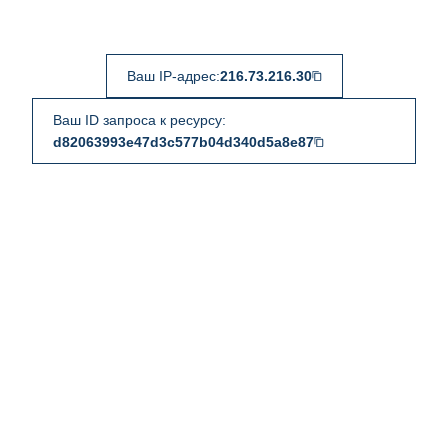
Ваш IP-адрес:
216.73.216.30
Ваш ID запроса к ресурсу:
d82063993e47d3c577b04d340d5a8e87