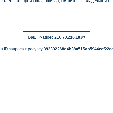
читаете, что произошла ошибка, свяжитесь с владельцем ве
Ваш IP-адрес:
216.73.216.183
ш ID запроса к ресурсу:
392302268d4b38a515ab5944ecf22e