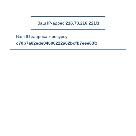
Ваш IP-адрес:
216.73.216.221
Ваш ID запроса к ресурсу:
c70b7a02ede04600222a62bcfb7eee63