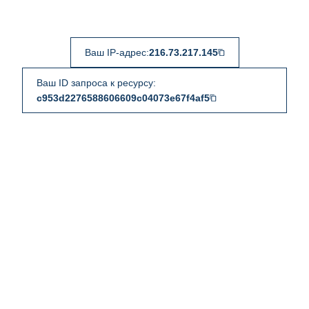
Ваш IP-адрес:
216.73.217.145
Ваш ID запроса к ресурсу:
c953d2276588606609c04073e67f4af5