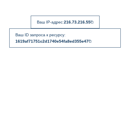
Ваш IP-адрес:
216.73.216.55
Ваш ID запроса к ресурсу:
1619af71751c2d1740e54fa8ed355e47