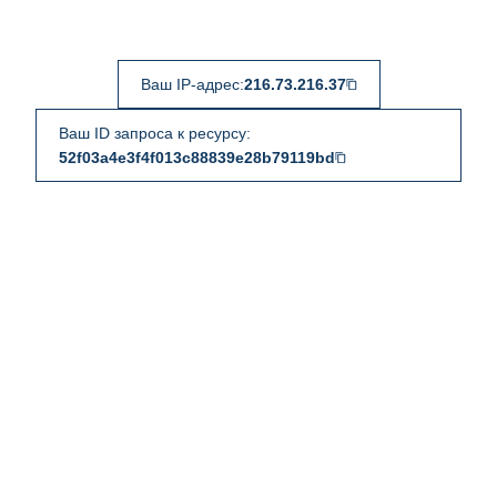
Ваш IP-адрес:
216.73.216.37
Ваш ID запроса к ресурсу:
52f03a4e3f4f013c88839e28b79119bd