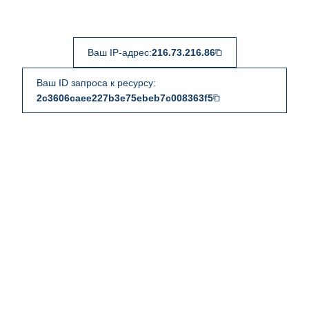
Ваш IP-адрес:
216.73.216.86
Ваш ID запроса к ресурсу:
2c3606caee227b3e75ebeb7c008363f5