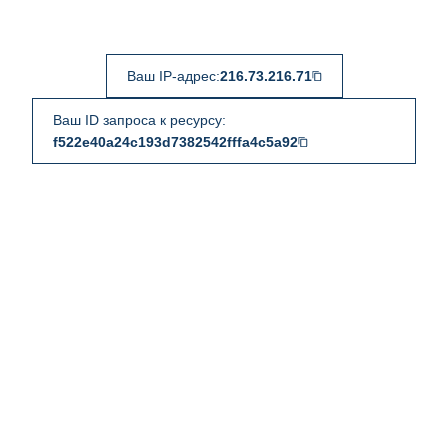
Ваш IP-адрес:
216.73.216.71
Ваш ID запроса к ресурсу:
f522e40a24c193d7382542fffa4c5a92