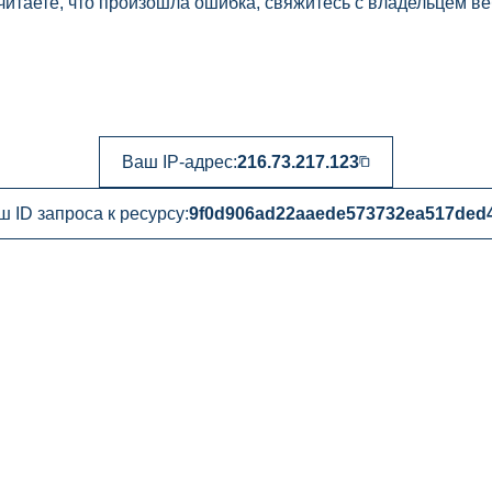
читаете, что произошла ошибка, свяжитесь с владельцем ве
Ваш IP-адрес:
216.73.217.123
ш ID запроса к ресурсу:
9f0d906ad22aaede573732ea517ded