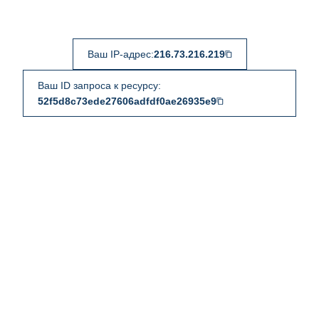
Ваш IP-адрес:
216.73.216.219
Ваш ID запроса к ресурсу:
52f5d8c73ede27606adfdf0ae26935e9