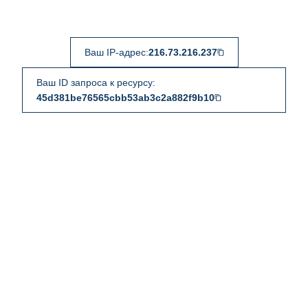
Ваш IP-адрес:
216.73.216.237
Ваш ID запроса к ресурсу:
45d381be76565cbb53ab3c2a882f9b10