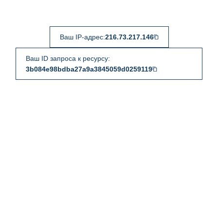
Ваш IP-адрес:
216.73.217.146
Ваш ID запроса к ресурсу:
3b084e98bdba27a9a3845059d0259119