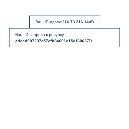
Ваш IP-адрес:
216.73.216.144
Ваш ID запроса к ресурсу:
adccd997297c57cfb8a601e15e160637