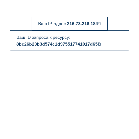
Ваш IP-адрес:
216.73.216.184
Ваш ID запроса к ресурсу:
8bc26b23b3d574c1d975517741017d65