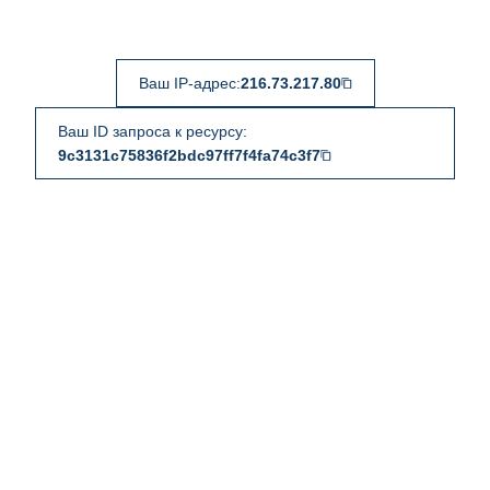
Ваш IP-адрес:
216.73.217.80
Ваш ID запроса к ресурсу:
9c3131c75836f2bdc97ff7f4fa74c3f7