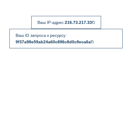
Ваш IP-адрес:
216.73.217.33
Ваш ID запроса к ресурсу:
9f37a98e59ab24a60c896c8d0c9eca6a