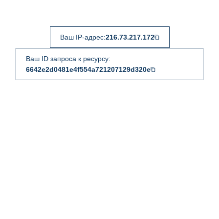
Ваш IP-адрес:
216.73.217.172
Ваш ID запроса к ресурсу:
6642e2d0481e4f554a721207129d320e