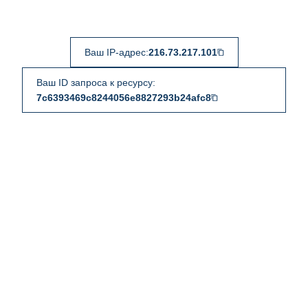
Ваш IP-адрес:
216.73.217.101
Ваш ID запроса к ресурсу:
7c6393469c8244056e8827293b24afc8