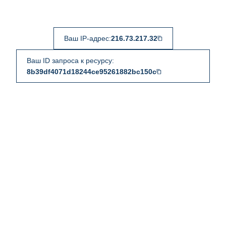
Ваш IP-адрес:
216.73.217.32
Ваш ID запроса к ресурсу:
8b39df4071d18244ce95261882bc150c