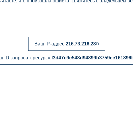
читаете, что произошла ошибка, свяжитесь с владельцем ве
Ваш IP-адрес:
216.73.216.28
ш ID запроса к ресурсу:
f3d47c9e548d94899b3759ee161896