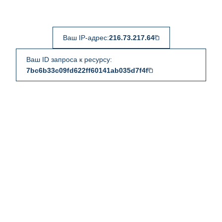
Ваш IP-адрес:
216.73.217.64
Ваш ID запроса к ресурсу:
7bc6b33c09fd622ff60141ab035d7f4f