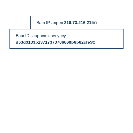
Ваш IP-адрес:
216.73.216.215
Ваш ID запроса к ресурсу:
d53d9133b13717373706868b6b82cfe5