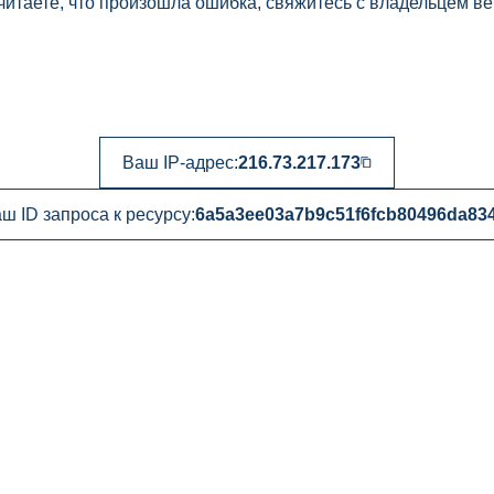
читаете, что произошла ошибка, свяжитесь с владельцем ве
Ваш IP-адрес:
216.73.217.173
ш ID запроса к ресурсу:
6a5a3ee03a7b9c51f6fcb80496da834