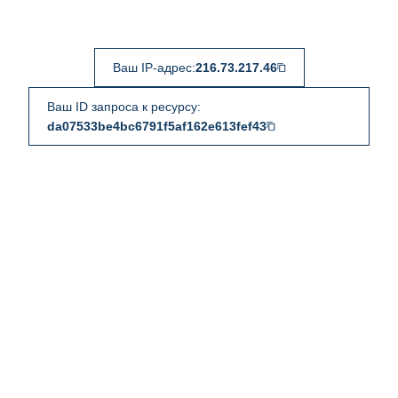
Ваш IP-адрес:
216.73.217.46
Ваш ID запроса к ресурсу:
da07533be4bc6791f5af162e613fef43