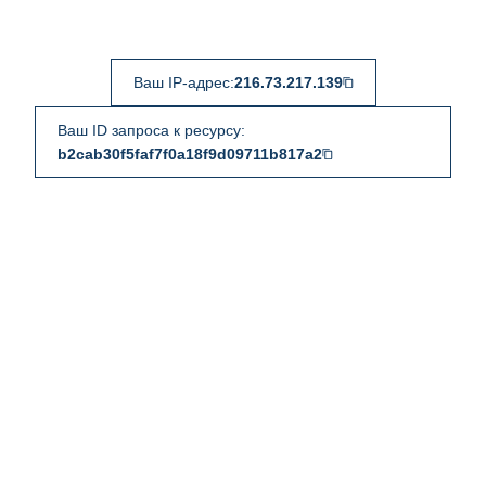
Ваш IP-адрес:
216.73.217.139
Ваш ID запроса к ресурсу:
b2cab30f5faf7f0a18f9d09711b817a2