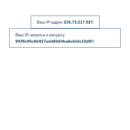
Ваш IP-адрес:
216.73.217.52
Ваш ID запроса к ресурсу:
9439c95c6b927add6b64ba6cbfdc10d8